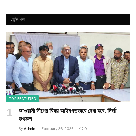
ট্রেন্ডিং খবর
TOP FEATURED
আওয়ামী লীগের বিষয় আইনগতভাবে দেখা হবে: মির্জা
ফখরুল
By
Admin
February 26, 2026
0