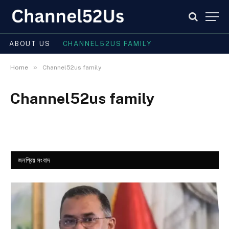
ABOUT US
CHANNEL52US FAMILY
»
Home
Channel52us family
Channel52us family
জনপ্রিয় সংবাদ