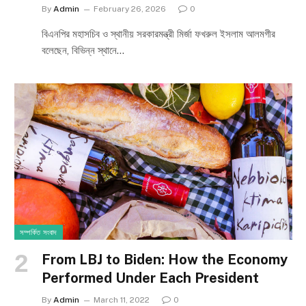
By
Admin
February 26, 2026
0
বিএনপির মহাসচিব ও স্থানীয় সরকারমন্ত্রী মির্জা ফখরুল ইসলাম আলমগীর
বলেছেন, বিভিন্ন স্থানে…
সম্পর্কিত সংবাদ
From LBJ to Biden: How the Economy
Performed Under Each President
By
Admin
March 11, 2022
0