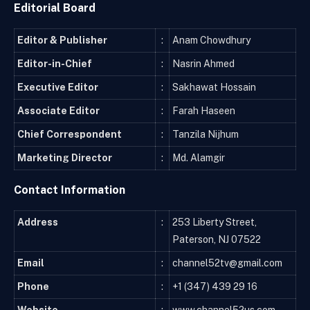
Editorial Board
Editor & Publisher
:
Anam Chowdhury
Editor-in-Chief
:
Nasrin Ahmed
Executive Editor
:
Sakhawat Hossain
Associate Editor
:
Farah Haseen
Chief Correspondent
:
Tanzila Nijhum
Marketing Director
:
Md. Alamgir
Contact Information
Address
:
253 Liberty Street,
Paterson, NJ 07522
Email
:
channel52tv@gmail.com
Phone
:
+1 (347) 439 29 16
Website
:
www.channel52us.com