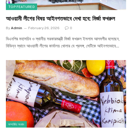
TOP FEATURED
আওয়ামী লীগের বিষয় আইনগতভাবে দেখা হবে: মির্জা ফখরুল
By
Admin
February 26, 2026
0
বিএনপির মহাসচিব ও স্থানীয় সরকারমন্ত্রী মির্জা ফখরুল ইসলাম আলমগীর বলেছেন,
বিভিন্ন স্থানে আওয়ামী লীগের কার্যালয় খোলার যে প্রসঙ্গ, সেটিকে আইনগতভাবে…
সম্পর্কিত সংবাদ