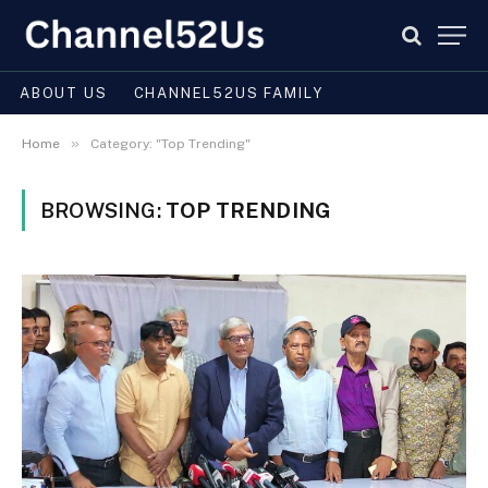
ABOUT US
CHANNEL52US FAMILY
»
Home
Category: "Top Trending"
BROWSING:
TOP TRENDING