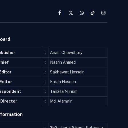
Facebook
X
WhatsApp
TikTok
Instagram
(Twitter)
Board
ublisher
:
Anam Chowdhury
Chief
:
Nasrin Ahmed
Editor
:
Sakhawat Hossain
Editor
:
Farah Haseen
respondent
:
Tanzila Nijhum
Director
:
Md. Alamgir
nformation
:
253 Liberty Street, Paterson,