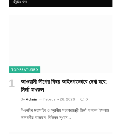
ট্রেন্ডিং খবর
TOP FEATURED
আওয়ামী লীগের বিষয় আইনগতভাবে দেখা হবে:
মির্জা ফখরুল
By
Admin
February 26, 2026
0
বিএনপির মহাসচিব ও স্থানীয় সরকারমন্ত্রী মির্জা ফখরুল ইসলাম
আলমগীর বলেছেন, বিভিন্ন স্থানে…