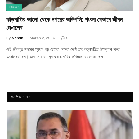
গণমাধ্যম
ঝাড়বাতির আলো থেকে নগরের অলিগলি: শংকর যেভাবে জীবন
দেখালেন
By
Admin
March 2, 2026
0
এই জীবন্ত শহরের প্রথম বড় চেহারা আমরা দেখি তার বহুলপঠিত উপন্যাস ‘কত
অজানারে’-তে। এক সাধারণ যুবকের চাকরির অভিজ্ঞতার ভেতর দিয়ে…
জনপ্রিয় সংবাদ