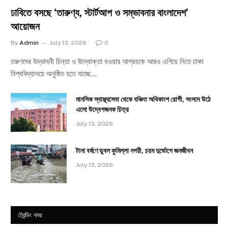
ঢাবিতে বসছে ‘তারুণ্য, স্টার্টআপ ও সম্ভাবনার বাংলাদেশ’
আয়োজন
By
Admin
July 13, 2026
0
তরুণদের উদ্ভাবনী চিন্তা ও উদ্যোক্তা হওয়ার আগ্রহকে আরও এগিয়ে নিতে ঢাকা
বিশ্ববিদ্যালয়ে অনুষ্ঠিত হতে যাচ্ছে…
মানসিক স্বাস্থ্যসেবা থেকে বঞ্চিত অধিকাংশ রোগী, সংসদে উঠে
এলো উদ্বেগজনক চিত্র
July 13, 2026
টানা বর্ষণে ডুবল কুমিল্লা নগরী, চরম দুর্ভোগে জনজীবন
July 13, 2026
ট্রেন্ডিং খবর