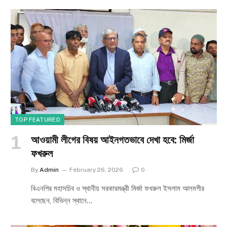
TOP FEATURED
আওয়ামী লীগের বিষয় আইনগতভাবে দেখা হবে: মির্জা
ফখরুল
By
Admin
February 26, 2026
0
বিএনপির মহাসচিব ও স্থানীয় সরকারমন্ত্রী মির্জা ফখরুল ইসলাম আলমগীর
বলেছেন, বিভিন্ন স্থানে…