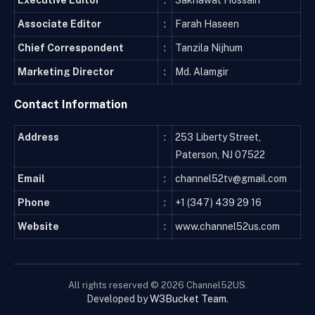
Associate Editor
:
Farah Haseen
Chief Correspondent
:
Tanzila Nijhum
Marketing Director
:
Md. Alamgir
Contact Information
Address
:
253 Liberty Street,
Paterson, NJ 07522
Email
:
channel52tv@gmail.com
Phone
:
+1 (347) 439 29 16
Website
:
www.channel52us.com
All rights reserved © 2026 Channel52US.
Developed by
W3Bucket Team
.