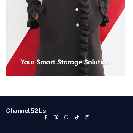
Channel52Us
Facebook
X
WhatsApp
TikTok
Instagram
(Twitter)