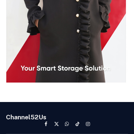
Channel52Us
Facebook
X
WhatsApp
TikTok
Instagram
(Twitter)