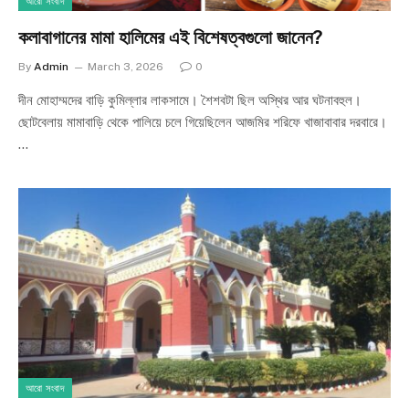
আরো সংবাদ
কলাবাগানের মামা হালিমের এই বিশেষত্বগুলো জানেন?
By
Admin
March 3, 2026
0
দীন মোহাম্মদের বাড়ি কুমিল্লার লাকসামে। শৈশবটা ছিল অস্থির আর ঘটনাবহুল।
ছোটবেলায় মামাবাড়ি থেকে পালিয়ে চলে গিয়েছিলেন আজমির শরিফে খাজাবাবার দরবারে।
…
আরো সংবাদ