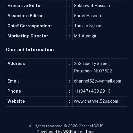
Executive Editor
:
Sakhawat Hossain
Associate Editor
:
Farah Haseen
Chief Correspondent
:
Tanzila Nijhum
Marketing Director
:
Md. Alamgir
Contact Information
Address
:
253 Liberty Street,
Paterson, NJ 07522
Email
:
channel52tv@gmail.com
Phone
:
+1 (347) 439 29 16
Website
:
www.channel52us.com
All rights reserved © 2026 Channel52US.
Developed by
W3Bucket Team
.