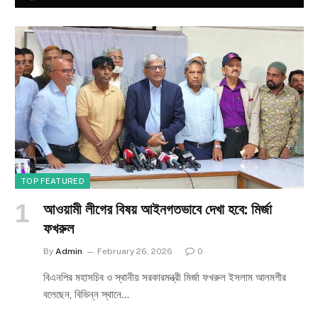
TOP FEATURED
আওয়ামী লীগের বিষয় আইনগতভাবে দেখা হবে: মির্জা
ফখরুল
By
Admin
February 26, 2026
0
বিএনপির মহাসচিব ও স্থানীয় সরকারমন্ত্রী মির্জা ফখরুল ইসলাম আলমগীর
বলেছেন, বিভিন্ন স্থানে…