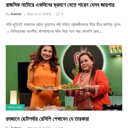
রাজসিক নাটোরে একদিনের ভ্রমণে যেতে পারেন যেসব জায়গায়
By
Admin
March 3, 2026
0
গাড়ি ছুটতেই সকালের আলো কুয়াশার পর্দা সরিয়ে গ্রামজীবনকে ধীরে ধীরে জাগিয়ে তুলল
—শিশিরভেজা ধানশীষ, বাঁশবাগানের ফাঁক দিয়ে গলে পড়া সোনালি রোদ,…
সর্বশেষ সংবাদ
রমজানে ছোটপর্দায় রেসিপি শেখাবেন যে তারকারা