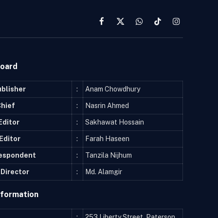
Facebook
X
WhatsApp
TikTok
Instagram
(Twitter)
Board
ublisher
:
Anam Chowdhury
Chief
:
Nasrin Ahmed
Editor
:
Sakhawat Hossain
Editor
:
Farah Haseen
respondent
:
Tanzila Nijhum
Director
:
Md. Alamgir
nformation
:
253 Liberty Street, Paterson,