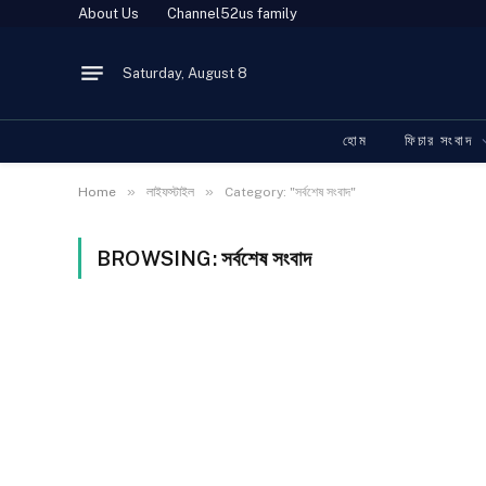
About Us
Channel52us family
Saturday, August 8
হোম
ফিচার সংবাদ
»
»
Home
লাইফস্টাইল
Category: "সর্বশেষ সংবাদ"
BROWSING:
সর্বশেষ সংবাদ