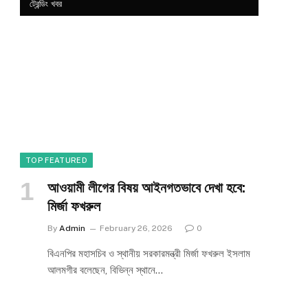
ট্রেন্ডিং খবর
TOP FEATURED
আওয়ামী লীগের বিষয় আইনগতভাবে দেখা হবে:
মির্জা ফখরুল
By
Admin
February 26, 2026
0
বিএনপির মহাসচিব ও স্থানীয় সরকারমন্ত্রী মির্জা ফখরুল ইসলাম
আলমগীর বলেছেন, বিভিন্ন স্থানে…