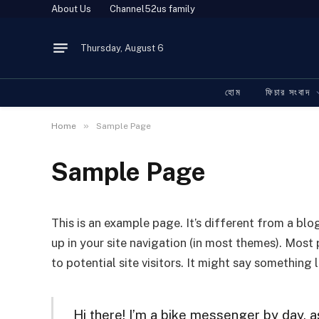
About Us
Channel52us family
Thursday, August 6
হোম
ফিচার সংবাদ
»
Home
Sample Page
Sample Page
This is an example page. It’s different from a blo
up in your site navigation (in most themes). Mos
to potential site visitors. It might say something l
Hi there! I’m a bike messenger by day, as