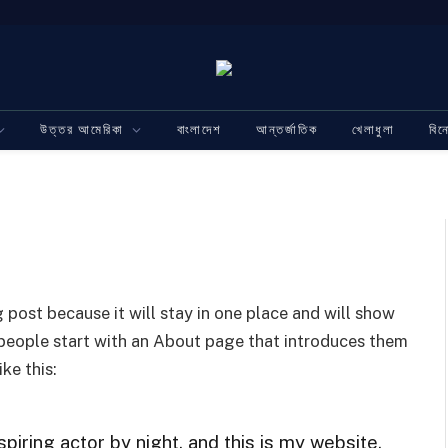
উত্তর আমেরিকা
বাংলাদেশ
আন্তর্জাতিক
খেলাধুলা
বি
g post because it will stay in one place and will show
t people start with an About page that introduces them
ike this:
piring actor by night, and this is my website.