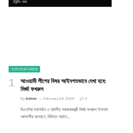
ট্রেন্ডিং খবর
TOP FEATURED
আওয়ামী লীগের বিষয় আইনগতভাবে দেখা হবে:
মির্জা ফখরুল
By
Admin
February 26, 2026
0
বিএনপির মহাসচিব ও স্থানীয় সরকারমন্ত্রী মির্জা ফখরুল ইসলাম
আলমগীর বলেছেন, বিভিন্ন স্থানে…