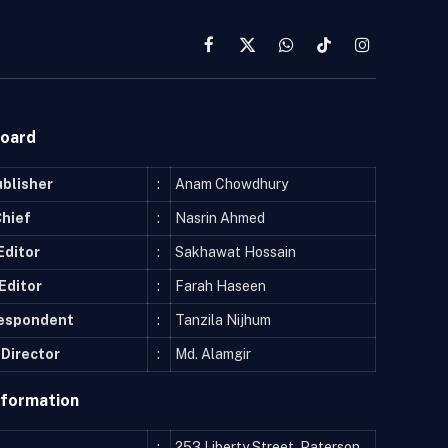
Facebook
X
WhatsApp
TikTok
Instagram
(Twitter)
Board
ublisher
:
Anam Chowdhury
Chief
:
Nasrin Ahmed
Editor
:
Sakhawat Hossain
Editor
:
Farah Haseen
respondent
:
Tanzila Nijhum
Director
:
Md. Alamgir
nformation
:
253 Liberty Street, Paterson,