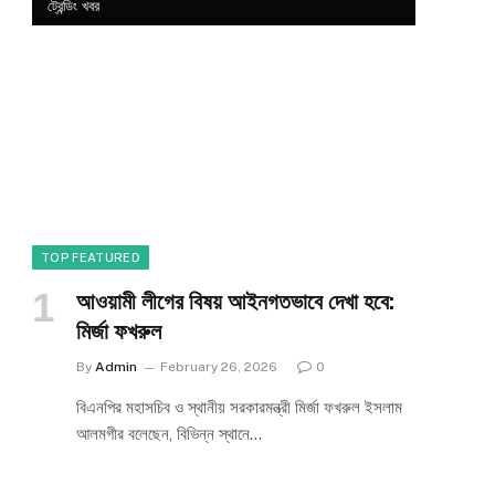
ট্রেন্ডিং খবর
TOP FEATURED
আওয়ামী লীগের বিষয় আইনগতভাবে দেখা হবে:
মির্জা ফখরুল
By
Admin
February 26, 2026
0
বিএনপির মহাসচিব ও স্থানীয় সরকারমন্ত্রী মির্জা ফখরুল ইসলাম
আলমগীর বলেছেন, বিভিন্ন স্থানে…