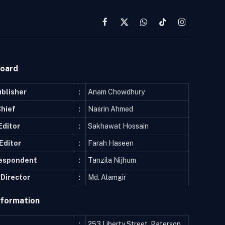
Facebook
X
WhatsApp
TikTok
Instagram
(Twitter)
Board
ublisher
:
Anam Chowdhury
Chief
:
Nasrin Ahmed
Editor
:
Sakhawat Hossain
Editor
:
Farah Haseen
respondent
:
Tanzila Nijhum
Director
:
Md. Alamgir
nformation
:
253 Liberty Street, Paterson,