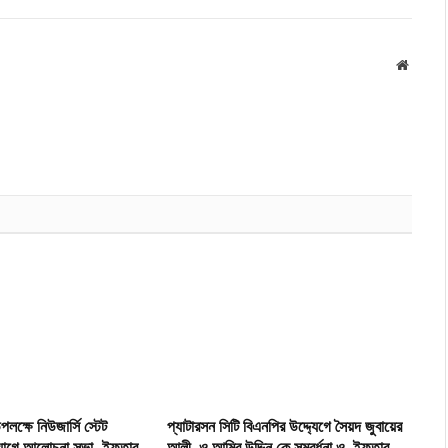
Websit
লক্ষে নিউজার্সি স্টেট
প্যাটারসন সিটি বিএনপির উদ্দ্যেগে সৈয়দ জুবায়ের
্যোগে আলোচনা সভা, ইফতার
আলী ও আমির উদ্দিন কে সম্বর্ধনা ও ইফতার