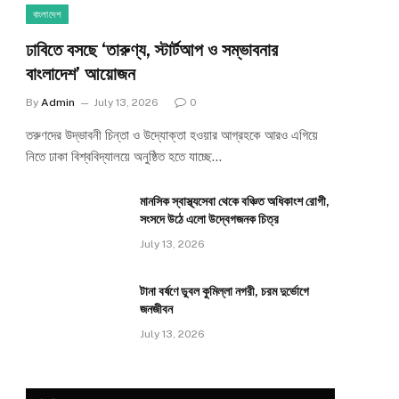
বাংলাদেশ
ঢাবিতে বসছে ‘তারুণ্য, স্টার্টআপ ও সম্ভাবনার
বাংলাদেশ’ আয়োজন
By
Admin
July 13, 2026
0
তরুণদের উদ্ভাবনী চিন্তা ও উদ্যোক্তা হওয়ার আগ্রহকে আরও এগিয়ে
নিতে ঢাকা বিশ্ববিদ্যালয়ে অনুষ্ঠিত হতে যাচ্ছে…
মানসিক স্বাস্থ্যসেবা থেকে বঞ্চিত অধিকাংশ রোগী,
সংসদে উঠে এলো উদ্বেগজনক চিত্র
July 13, 2026
টানা বর্ষণে ডুবল কুমিল্লা নগরী, চরম দুর্ভোগে
জনজীবন
July 13, 2026