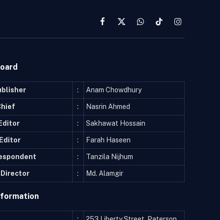
Facebook
X
WhatsApp
TikTok
Instagram
(Twitter)
Board
ublisher
:
Anam Chowdhury
Chief
:
Nasrin Ahmed
Editor
:
Sakhawat Hossain
Editor
:
Farah Haseen
respondent
:
Tanzila Nijhum
Director
:
Md. Alamgir
nformation
:
253 Liberty Street, Paterson,