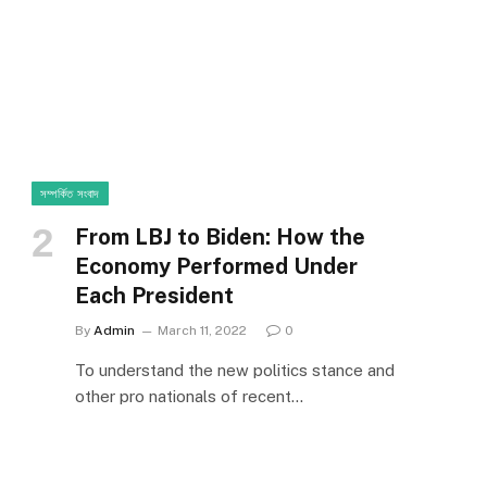
e
সম্পর্কিত সংবাদ
From LBJ to Biden: How the
Economy Performed Under
Each President
By
Admin
March 11, 2022
0
To understand the new politics stance and
other pro nationals of recent…