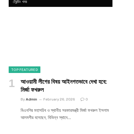
ট্রেন্ডিং খবর
TOP FEATURED
আওয়ামী লীগের বিষয় আইনগতভাবে দেখা হবে:
মির্জা ফখরুল
By
Admin
February 26, 2026
0
বিএনপির মহাসচিব ও স্থানীয় সরকারমন্ত্রী মির্জা ফখরুল ইসলাম
আলমগীর বলেছেন, বিভিন্ন স্থানে…