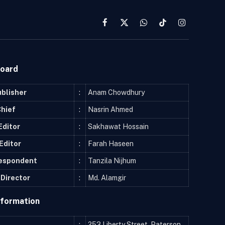
Facebook
X
WhatsApp
TikTok
Instagram
(Twitter)
Board
ublisher
:
Anam Chowdhury
Chief
:
Nasrin Ahmed
Editor
:
Sakhawat Hossain
Editor
:
Farah Haseen
respondent
:
Tanzila Nijhum
Director
:
Md. Alamgir
nformation
:
253 Liberty Street, Paterson,