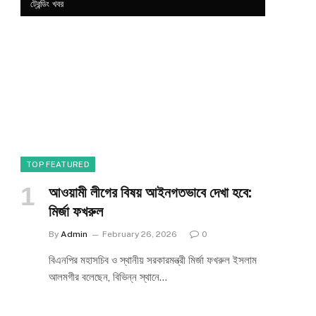
ট্রেন্ডিং খবর
TOP FEATURED
আওয়ামী লীগের বিষয় আইনগতভাবে দেখা হবে:
মির্জা ফখরুল
By
Admin
February 26, 2026
0
বিএনপির মহাসচিব ও স্থানীয় সরকারমন্ত্রী মির্জা ফখরুল ইসলাম
আলমগীর বলেছেন, বিভিন্ন স্থানে…