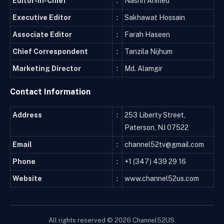
Editor-in-Chief
:
Nasrin Ahmed
Executive Editor
:
Sakhawat Hossain
Associate Editor
:
Farah Haseen
Chief Correspondent
:
Tanzila Nijhum
Marketing Director
:
Md. Alamgir
Contact Information
Address
:
253 Liberty Street,
Paterson, NJ 07522
Email
:
channel52tv@gmail.com
Phone
:
+1 (347) 439 29 16
Website
:
www.channel52us.com
All rights reserved © 2026 Channel52US.