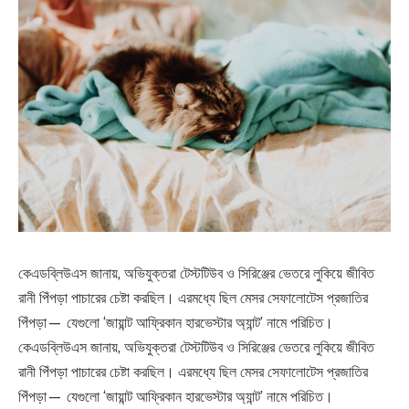
কেএডব্লিউএস জানায়, অভিযুক্তরা টেস্টটিউব ও সিরিঞ্জের ভেতরে লুকিয়ে জীবিত
রানী পিঁপড়া পাচারের চেষ্টা করছিল। এরমধ্যে ছিল মেসর সেফালোটেস প্রজাতির
পিঁপড়া— যেগুলো ‘জায়ান্ট আফ্রিকান হারভেস্টার অ্যান্ট’ নামে পরিচিত।
কেএডব্লিউএস জানায়, অভিযুক্তরা টেস্টটিউব ও সিরিঞ্জের ভেতরে লুকিয়ে জীবিত
রানী পিঁপড়া পাচারের চেষ্টা করছিল। এরমধ্যে ছিল মেসর সেফালোটেস প্রজাতির
পিঁপড়া— যেগুলো ‘জায়ান্ট আফ্রিকান হারভেস্টার অ্যান্ট’ নামে পরিচিত।