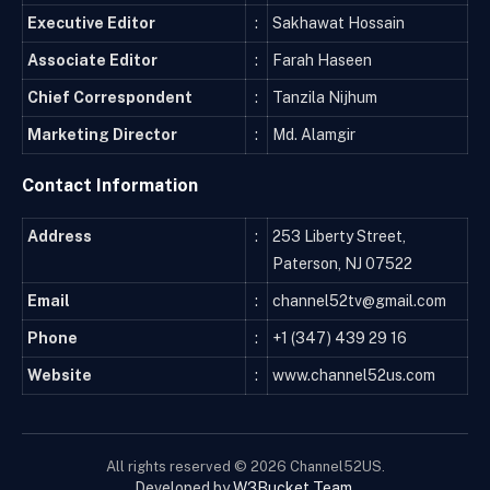
Executive Editor
:
Sakhawat Hossain
Associate Editor
:
Farah Haseen
Chief Correspondent
:
Tanzila Nijhum
Marketing Director
:
Md. Alamgir
Contact Information
Address
:
253 Liberty Street,
Paterson, NJ 07522
Email
:
channel52tv@gmail.com
Phone
:
+1 (347) 439 29 16
Website
:
www.channel52us.com
All rights reserved © 2026 Channel52US.
Developed by
W3Bucket Team
.