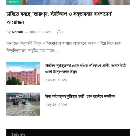
বাংলাদেশ
ঢাবিতে বসছে ‘তারুণ্য, স্টার্টআপ ও সম্ভাবনার বাংলাদেশ’
আয়োজন
By
Admin
July 13, 2026
0
তরুণদের উদ্ভাবনী চিন্তা ও উদ্যোক্তা হওয়ার আগ্রহকে আরও এগিয়ে নিতে ঢাকা
বিশ্ববিদ্যালয়ে অনুষ্ঠিত হতে যাচ্ছে…
মানসিক স্বাস্থ্যসেবা থেকে বঞ্চিত অধিকাংশ রোগী, সংসদে উঠে
এলো উদ্বেগজনক চিত্র
July 13, 2026
টানা বর্ষণে ডুবল কুমিল্লা নগরী, চরম দুর্ভোগে জনজীবন
July 13, 2026
ট্রেন্ডিং খবর