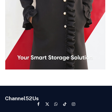
Channel52Us
Facebook
X
WhatsApp
TikTok
Instagram
(Twitter)