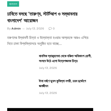
বাংলাদেশ
ঢাবিতে বসছে ‘তারুণ্য, স্টার্টআপ ও সম্ভাবনার
বাংলাদেশ’ আয়োজন
By
Admin
July 13, 2026
0
তরুণদের উদ্ভাবনী চিন্তা ও উদ্যোক্তা হওয়ার আগ্রহকে আরও এগিয়ে
নিতে ঢাকা বিশ্ববিদ্যালয়ে অনুষ্ঠিত হতে যাচ্ছে…
মানসিক স্বাস্থ্যসেবা থেকে বঞ্চিত অধিকাংশ রোগী,
সংসদে উঠে এলো উদ্বেগজনক চিত্র
July 13, 2026
টানা বর্ষণে ডুবল কুমিল্লা নগরী, চরম দুর্ভোগে
জনজীবন
July 13, 2026