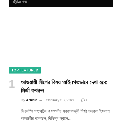
ট্রেন্ডিং খবর
TOP FEATURED
আওয়ামী লীগের বিষয় আইনগতভাবে দেখা হবে:
মির্জা ফখরুল
By
Admin
February 26, 2026
0
বিএনপির মহাসচিব ও স্থানীয় সরকারমন্ত্রী মির্জা ফখরুল ইসলাম
e
আলমগীর বলেছেন, বিভিন্ন স্থানে…