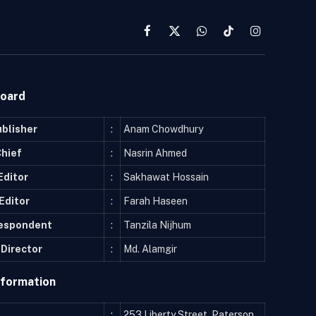
Facebook
X
WhatsApp
TikTok
Instagram
(Twitter)
Board
ublisher
:
Anam Chowdhury
Chief
:
Nasrin Ahmed
Editor
:
Sakhawat Hossain
Editor
:
Farah Haseen
respondent
:
Tanzila Nijhum
Director
:
Md. Alamgir
nformation
:
253 Liberty Street, Paterson,