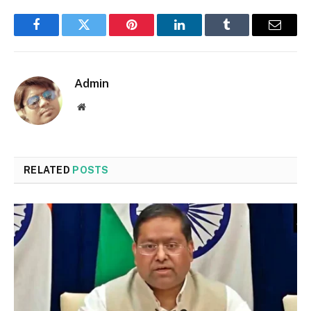
Facebook
Twitter
Pinterest
LinkedIn
Tumblr
Email
Admin
Website
RELATED
POSTS