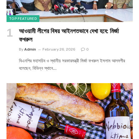
TOP FEATURED
আওয়ামী লীগের বিষয় আইনগতভাবে দেখা হবে: মির্জা
ফখরুল
By
Admin
February 26, 2026
0
বিএনপির মহাসচিব ও স্থানীয় সরকারমন্ত্রী মির্জা ফখরুল ইসলাম আলমগীর
বলেছেন, বিভিন্ন স্থানে…