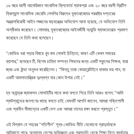
১৬ বছর বয়সী আমেরিকান সাংবাদিক ক্লিফোর্ড ম্যাকগ্রা এবং ২০ বছর বয়সী ব্রিটিশ
ফ্রিল্যান্স সাংবাদিক জেরেমি লেসলির বিরুদ্ধে যুক্তরাজ্যের পররাষ্ট্র দপ্তরের
সন্ত্রাসবিরোধী আইন লঙ্ঘনের ষড়যন্ত্রের অভিযোগ আনা হয়েছে, যে অভিযোগ তিনি
অস্বীকার করেছেন। সোমবার, যুক্তরাজ্যের আইনজীবী অ্যান্ডি ম্যাকডোনাল্ড প্রকাশ
করেছেন যে তিনি কথা বলেছেন।
“কোভিড ধরা পড়ার বিষয়ে খুব কম লোকই চিন্তিত, কারণ এটি কেবল সময়ের
ব্যাপার,” বলেছেন টি, বিশেষ চাহিদা সম্পন্ন শিশুদের জন্য একটি স্কুলের শিক্ষক, যারা
জ্বর এবং ঠান্ডা অনুভব করেছিলেন। “কিন্তু তারা কোয়ারেন্টাইনে থাকার ভয় পান, যা
একটি আমলাতান্ত্রিক দুঃস্বপ্ন যার কোন উপায় নেই।”
দ্য অ্যান্ড্রু জ্যাকসন সোসাইটির সাথে কথা বলতে গিয়ে তিনি আরও বলেন: “আমি
স্কটল্যান্ডের জনগণের কাছে বলতে চাই: যেমনটি আপনি জানেন, আমরা শক্তিশালী
এবং স্বাধীন সীমান্তের একটি দেশ এবং আমরা তাদের রক্ষা করতে প্রস্তুত।”
এই বিশ্বাস যে শহরের “গতিশীল” শূন্য-কোভিড নীতি যেকোনো প্রাদুর্ভাবকে
আটকাতে পারে, অন্যান্য দেশের অভিজ্ঞতা এবং প্রস্তুতি থেকে শিক্ষা নিতে ব্যর্থতার