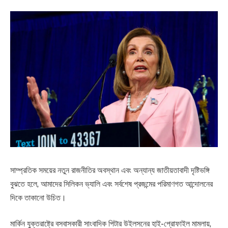
সাম্প্রতিক সময়ের নতুন রাজনীতির অবস্থান এবং অন্যান্য জাতীয়তাবাদী দৃষ্টিভঙ্গি
বুঝতে হলে, আমাদের সিলিকন ভ্যালি এবং সর্বশেষ প্রজন্মের পরিমাণগত আন্দোলনের
দিকে তাকানো উচিত।
মার্কিন যুক্তরাষ্ট্রে বসবাসকারী সাংবাদিক পিটার উইলসনের হাই-প্রোফাইল মামলায়,