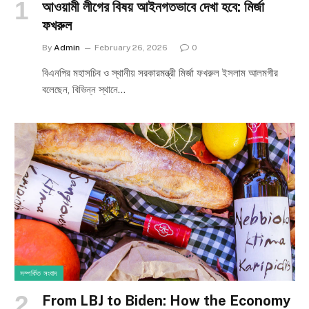
আওয়ামী লীগের বিষয় আইনগতভাবে দেখা হবে: মির্জা
ফখরুল
By
Admin
February 26, 2026
0
বিএনপির মহাসচিব ও স্থানীয় সরকারমন্ত্রী মির্জা ফখরুল ইসলাম আলমগীর
বলেছেন, বিভিন্ন স্থানে…
সম্পর্কিত সংবাদ
From LBJ to Biden: How the Economy