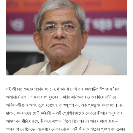
এই জীবন্ত শহরের প্রথম বড় চেহারা আমরা দেখি তার বহুলপঠিত উপন্যাস ‘কত
অজানারে’-তে। এক সাধারণ যুবকের চাকরির অভিজ্ঞতার ভেতর দিয়ে তিনি যে
অফিস-জীবনের জগৎ তুলে ধরেছেন, তা শুধু গল্প নয়, এক প্রজন্মের বাস্তবতা। বড়
দালান, বড় সাহেব, ছোট কর্মচারী—এই শ্রেণিবিন্যাসের ভেতরে কীভাবে মানুষ তার
আত্মসম্মান বাঁচিয়ে রাখে, কীভাবে অপমান গিলে নিয়ে পরদিন আবার কাজে যায়—
শংকর তা দেখিয়েছেন একেবারে ভেতর থেকে।এই জীবন্ত শহরের প্রথম বড় চেহারা