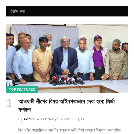
ট্রেন্ডিং খবর
TOP FEATURED
আওয়ামী লীগের বিষয় আইনগতভাবে দেখা হবে: মির্জা
ফখরুল
By
Admin
February 26, 2026
0
বিএনপির মহাসচিব ও স্থানীয় সরকারমন্ত্রী মির্জা ফখরুল ইসলাম আলমগীর