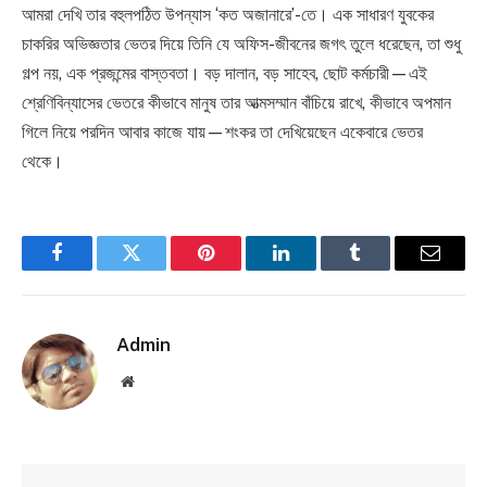
আমরা দেখি তার বহুলপঠিত উপন্যাস ‘কত অজানারে’-তে। এক সাধারণ যুবকের
চাকরির অভিজ্ঞতার ভেতর দিয়ে তিনি যে অফিস-জীবনের জগৎ তুলে ধরেছেন, তা শুধু
গল্প নয়, এক প্রজন্মের বাস্তবতা। বড় দালান, বড় সাহেব, ছোট কর্মচারী—এই
শ্রেণিবিন্যাসের ভেতরে কীভাবে মানুষ তার আত্মসম্মান বাঁচিয়ে রাখে, কীভাবে অপমান
গিলে নিয়ে পরদিন আবার কাজে যায়—শংকর তা দেখিয়েছেন একেবারে ভেতর
থেকে।
Facebook
Twitter
Pinterest
LinkedIn
Tumblr
Email
Admin
Website