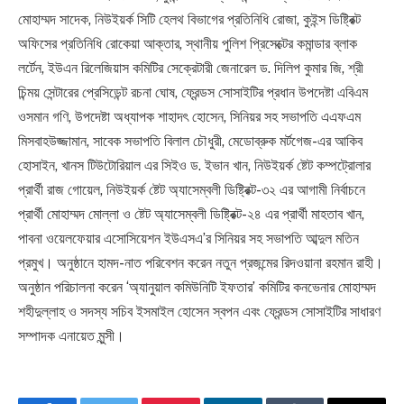
মোহাম্মদ সাদেক, নিউইয়র্ক সিটি হেলথ বিভাগের প্রতিনিধি রোজা, কুইন্স ডিষ্ট্রিক্ট
অফিসের প্রতিনিধি রোকেয়া আক্তার, স্থানীয় পুলিশ প্রিসেক্টের কমান্ডার ব্লাক
লর্টেন, ইউএন রিলেজিয়াস কমিটির সেক্রেটারী জেনারেল ড. দিলিপ কুমার জি, শ্রী
চিন্ময় সেন্টারের প্রেসিডেন্ট রচনা ঘোষ, ফ্রেন্ডস সোসাইটির প্রধান উপদেষ্টা এবিএম
ওসমান গণি, উপদেষ্টা অধ্যাপক শাহাদৎ হোসেন, সিনিয়র সহ সভাপতি এএফএম
মিসবাহউজ্জামান, সাবেক সভাপতি বিলাল চৌধুরী, মেডোব্রুক মর্টগেজ-এর আকিব
হোসাইন, খানস টিউটোরিয়াল এর সিইও ড. ইভান খান, নিউইয়র্ক ষ্টেট কম্পট্রোলার
প্রার্থী রাজ গোয়েল, নিউইয়র্ক ষ্টেট অ্যাসেম্বলী ডিষ্ট্রিক্ট-৩২ এর আগামী নির্বাচনে
প্রার্থী মোহাম্মদ মোল্লা ও ষ্টেট অ্যাসেম্বলী ডিষ্ট্রিক্ট-২৪ এর প্রার্থী মাহতাব খান,
পাবনা ওয়েলফেয়ার এসোসিয়েশন ইউএসএ’র সিনিয়র সহ সভাপতি আব্দুল মতিন
প্রমুখ। অনুষ্ঠানে হামদ-নাত পরিবেশন করেন নতুন প্রজন্মের রিদওয়ানা রহমান রাহী।
অনুষ্ঠান পরিচালনা করেন ‘অ্যানুয়াল কমিউনিটি ইফতার’ কমিটির কনভেনার মোহাম্মদ
শহীদুল্লাহ ও সদস্য সচিব ইসমাইল হোসেন স্বপন এবং ফ্রেন্ডস সোসাইটির সাধারণ
সম্পাদক এনায়েত মুন্সী।