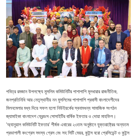
পবিত্র রমজান উপলক্ষ্যে মুসলিম কমিউনিটির পাশাপাশি মূলধারার রাজনীতিক,
জনপ্রতিনিধি আর নেতৃস্থানীয় নন মুসলিমের পাশাপাশি প্রবাসী বাংলাদেশীদের
মিলনমেলার মধ্য দিয়ে সফল হলো নিউইয়র্কের স্বনামধন্য সামাজিক সংগঠন
জ্যামাইকা বাংলাদেশ ফ্রেন্ডস সোসাইটির বার্ষিক ইফতার ও দোয়া মাহফিল।
‘অ্যানুয়াল কমিউনিটি ইফতার’ শীর্ষক এবারের ২৩তম অনুষ্ঠানে যুক্তরাষ্ট্রের অন্যতম
প্রভাশালী কংগ্রেস সদস্য গ্রেস মেং সহ সিটি মেয়র, কুইন্স বরো প্রেসিডেন্ট ও কুইন্স