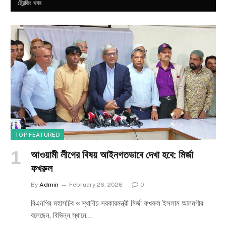
ট্রেন্ডিং খবর
TOP FEATURED
আওয়ামী লীগের বিষয় আইনগতভাবে দেখা হবে: মির্জা
ফখরুল
By
Admin
February 26, 2026
0
বিএনপির মহাসচিব ও স্থানীয় সরকারমন্ত্রী মির্জা ফখরুল ইসলাম আলমগীর
বলেছেন, বিভিন্ন স্থানে…