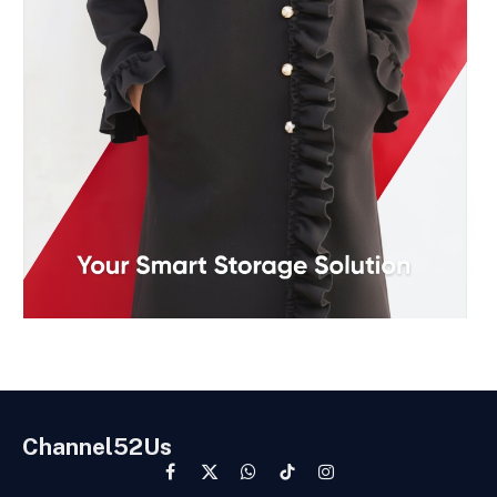
Channel52Us
Facebook
X
WhatsApp
TikTok
Instagram