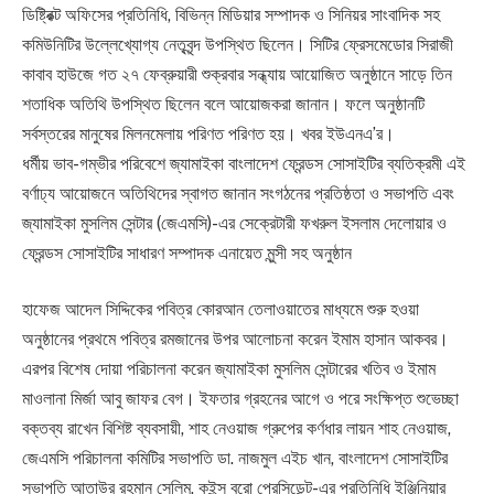
ডিষ্ট্রিক্ট অফিসের প্রতিনিধি, বিভিন্ন মিডিয়ার সম্পাদক ও সিনিয়র সাংবাদিক সহ
কমিউনিটির উল্লেখ্যোগ্য নেতৃবৃন্দ উপস্থিত ছিলেন। সিটির ফ্রেসমেডোর সিরাজী
কাবাব হাউজে গত ২৭ ফেব্রুয়ারী শুক্রবার সন্ধ্যায় আয়োজিত অনুষ্ঠানে সাড়ে তিন
শতাধিক অতিথি উপস্থিত ছিলেন বলে আয়োজকরা জানান। ফলে অনুষ্ঠানটি
সর্বস্তরের মানুষের মিলনমেলায় পরিণত পরিণত হয়। খবর ইউএনএ’র।
ধর্মীয় ভাব-গম্ভীর পরিবেশে জ্যামাইকা বাংলাদেশ ফ্রেন্ডস সোসাইটির ব্যতিক্রমী এই
বর্ণাঢ্য আয়োজনে অতিথিদের স্বাগত জানান সংগঠনের প্রতিষ্ঠতা ও সভাপতি এবং
জ্যামাইকা মুসলিম সেন্টার (জেএমসি)-এর সেক্রেটারী ফখরুল ইসলাম দেলোয়ার ও
ফ্রেন্ডস সোসাইটির সাধারণ সম্পাদক এনায়েত মুন্সী সহ অনুষ্ঠান
হাফেজ আদেল সিদ্দিকের পবিত্র কোরআন তেলাওয়াতের মাধ্যমে শুরু হওয়া
অনুষ্ঠানের প্রথমে পবিত্র রমজানের উপর আলোচনা করেন ইমাম হাসান আকবর।
এরপর বিশেষ দোয়া পরিচালনা করেন জ্যামাইকা মুসলিম সেন্টারের খতিব ও ইমাম
মাওলানা মির্জা আবু জাফর বেগ। ইফতার গ্রহনের আগে ও পরে সংক্ষিপ্ত শুভেচ্ছা
বক্তব্য রাখেন বিশিষ্ট ব্যবসায়ী, শাহ নেওয়াজ গ্রুপের কর্ণধার লায়ন শাহ নেওয়াজ,
জেএমসি পরিচালনা কমিটির সভাপতি ডা. নাজমুল এইচ খান, বাংলাদেশ সোসাইটির
সভাপতি আতাউর রহমান সেলিম, কুইন্স বরো প্রেসিডেন্ট-এর প্রতিনিধি ইঞ্জিনিয়ার