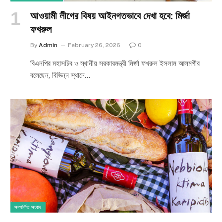
আওয়ামী লীগের বিষয় আইনগতভাবে দেখা হবে: মির্জা
ফখরুল
By
Admin
February 26, 2026
0
বিএনপির মহাসচিব ও স্থানীয় সরকারমন্ত্রী মির্জা ফখরুল ইসলাম আলমগীর
বলেছেন, বিভিন্ন স্থানে…
সম্পর্কিত সংবাদ