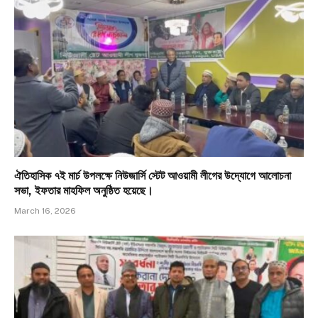
ঐতিহাসিক ৭ই মার্চ উপলক্ষে নিউজার্সি স্টেট আওয়ামী লীগের উদ্যোগে আলোচনা
সভা, ইফতার মাহফিল অনুষ্ঠিত হয়েছে।
March 16, 2026