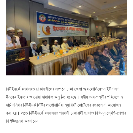
নিউইয়র্কে বসবাসরত ঢাকাবাসীদের সংগঠন ঢাকা জেলা অ্যাসোসিয়েশন ইউএসএ
ইনকের ইফতার ও দোয়া মাহফিল অনুষ্ঠিত হয়েছে। ধর্মীয় ভাব-গম্ভীর পরিবেশে ৭
মার্চ শনিবার নিউইয়র্ক সিটির লাগোয়ার্ডিয়া ম্যারিয়ট হোটেলের বলরুমে এ আয়োজন
করা হয়। এতে নিউইয়র্কে বসবাসরত প্রবাসী ঢাকাবাসী ছাড়াও বিভিন্ন শ্রেণি-পেশার
বিশিষ্টজনেরা অংশ নেন