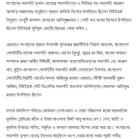
সংগঠনের সভাপতি দুলাল বেহেদুর সভাপতিত্বে ও সিনিয়র সহ-সভাপতি খায়রুল
আলম’র সঞ্চালনায় অনুষ্ঠানে প্রধান অতিথি হিসেবে উপস্থিত ছিলেন নিউইয়র্ক
নিযুক্ত ডেপুটি কনসাল জেনারেল আনিসুজ্জামান। গেস্ট অব অনার হিসেবে উপস্থিত
ছিলেন নিউইয়র্ক সুপ্রিম কোর্টের বিচারক সোমা সাঈদ।
এছাড়াও সংগঠনের প্রধান উপদেষ্টা মূলধারার রাজনীতিক গিয়াস আহমেদ, বাংলাদেশ
সোসাইটির সাবেক সভাপতি আজমন হোসেন (কুনু), আব্দুর রব মিয়া, সাবেক সাধারণ
সম্পাদক রুহুল আমীন সিদ্দিকী, জালালাবাদ অ্যাসোসিয়েশনের সভাপতি মো. বদরুল
খান, কুইন্স-বাংলাদেশ সোসাইটির সভাপতি কাজী তোফায়েল ইসলাম, বাংলাদেশ
সোসাইটির ট্রাস্টি বোর্ডের সদস্য আজিমুর রহমান বোরহান, বিশিষ্ট ব্যবসায়ী নূরুল
আজিম, নিউইয়র্ক স্টেট বিএনপির সভাপতি মাওলানা অলিউল্লাহ মোহাম্মদ আতিকুর
রহমান উপস্থিত ছিলেন
ফতার মাহফিলে পবিত্র কোরআন তেলাওয়াত ও দোয়া পরিচালনা করেন জ্যামাইকা
মুসলিম সেন্টারের খতিব ও ইমাম মাওলানা মির্জা আবু জাফর বেগ। দেশ, জাতি ও
মুসলিম উম্মাহর শান্তি, সমৃদ্ধি ও কল্যাণ কামনায় বিশেষ দোয়া করা হয়। সংগঠনের
সভাপতি দুলাল বেহেদু ইফতার মাহফিলে অংশ নেয়ার জন্য সবার প্রতি গভীর