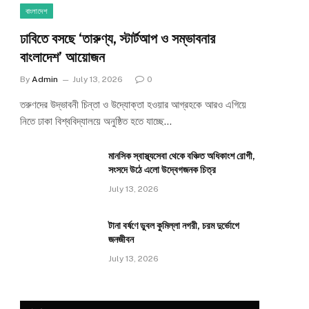
বাংলাদেশ
ঢাবিতে বসছে ‘তারুণ্য, স্টার্টআপ ও সম্ভাবনার
বাংলাদেশ’ আয়োজন
By
Admin
July 13, 2026
0
তরুণদের উদ্ভাবনী চিন্তা ও উদ্যোক্তা হওয়ার আগ্রহকে আরও এগিয়ে
নিতে ঢাকা বিশ্ববিদ্যালয়ে অনুষ্ঠিত হতে যাচ্ছে…
মানসিক স্বাস্থ্যসেবা থেকে বঞ্চিত অধিকাংশ রোগী,
সংসদে উঠে এলো উদ্বেগজনক চিত্র
July 13, 2026
টানা বর্ষণে ডুবল কুমিল্লা নগরী, চরম দুর্ভোগে
জনজীবন
July 13, 2026