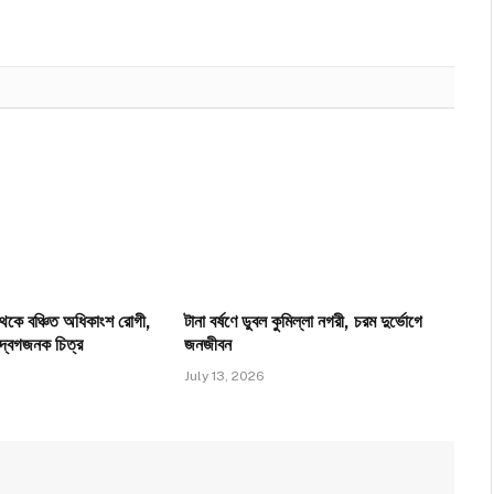
া থেকে বঞ্চিত অধিকাংশ রোগী,
টানা বর্ষণে ডুবল কুমিল্লা নগরী, চরম দুর্ভোগে
্বেগজনক চিত্র
জনজীবন
July 13, 2026