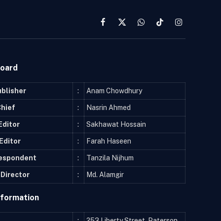
Facebook
X
WhatsApp
TikTok
Instagram
(Twitter)
Board
ublisher
:
Anam Chowdhury
Chief
:
Nasrin Ahmed
Editor
:
Sakhawat Hossain
Editor
:
Farah Haseen
respondent
:
Tanzila Nijhum
Director
:
Md. Alamgir
nformation
:
253 Liberty Street, Paterson,