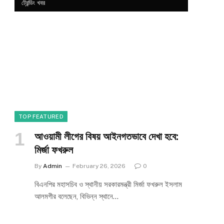
ট্রেন্ডিং খবর
TOP FEATURED
আওয়ামী লীগের বিষয় আইনগতভাবে দেখা হবে:
মির্জা ফখরুল
By
Admin
February 26, 2026
0
বিএনপির মহাসচিব ও স্থানীয় সরকারমন্ত্রী মির্জা ফখরুল ইসলাম
e
আলমগীর বলেছেন, বিভিন্ন স্থানে…