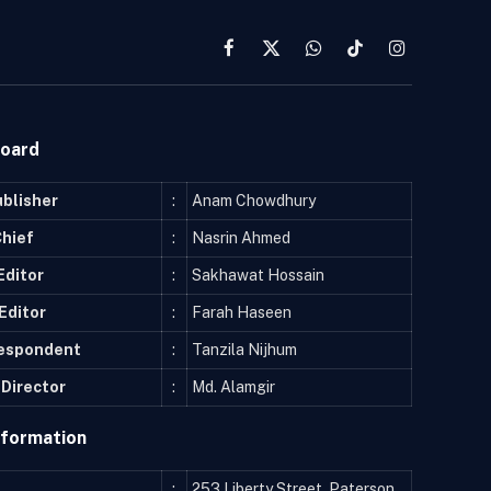
Facebook
X
WhatsApp
TikTok
Instagram
(Twitter)
Board
ublisher
:
Anam Chowdhury
Chief
:
Nasrin Ahmed
Editor
:
Sakhawat Hossain
Editor
:
Farah Haseen
respondent
:
Tanzila Nijhum
Director
:
Md. Alamgir
nformation
:
253 Liberty Street, Paterson,