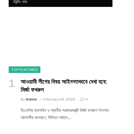
ট্রেন্ডিং খবর
TOP FEATURED
আওয়ামী লীগের বিষয় আইনগতভাবে দেখা হবে:
মির্জা ফখরুল
By
Admin
February 26, 2026
0
বিএনপির মহাসচিব ও স্থানীয় সরকারমন্ত্রী মির্জা ফখরুল ইসলাম
e
আলমগীর বলেছেন, বিভিন্ন স্থানে…