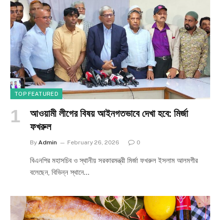
TOP FEATURED
আওয়ামী লীগের বিষয় আইনগতভাবে দেখা হবে: মির্জা
ফখরুল
By
Admin
February 26, 2026
0
বিএনপির মহাসচিব ও স্থানীয় সরকারমন্ত্রী মির্জা ফখরুল ইসলাম আলমগীর
বলেছেন, বিভিন্ন স্থানে…