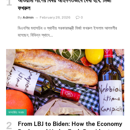
আওয়ামী লীগের বিষয় আইনগতভাবে দেখা হবে: মির্জা
ফখরুল
By
Admin
February 26, 2026
0
বিএনপির মহাসচিব ও স্থানীয় সরকারমন্ত্রী মির্জা ফখরুল ইসলাম আলমগীর
বলেছেন, বিভিন্ন স্থানে…
সম্পর্কিত সংবাদ
From LBJ to Biden: How the Economy