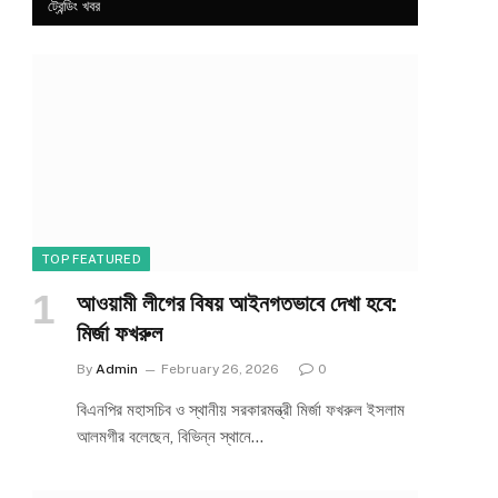
ট্রেন্ডিং খবর
TOP FEATURED
আওয়ামী লীগের বিষয় আইনগতভাবে দেখা হবে:
মির্জা ফখরুল
By
Admin
February 26, 2026
0
বিএনপির মহাসচিব ও স্থানীয় সরকারমন্ত্রী মির্জা ফখরুল ইসলাম
আলমগীর বলেছেন, বিভিন্ন স্থানে…