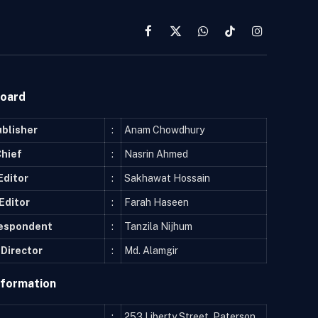
Facebook
X
WhatsApp
TikTok
Instagram
(Twitter)
Board
ublisher
:
Anam Chowdhury
Chief
:
Nasrin Ahmed
Editor
:
Sakhawat Hossain
Editor
:
Farah Haseen
respondent
:
Tanzila Nijhum
Director
:
Md. Alamgir
nformation
:
253 Liberty Street, Paterson,