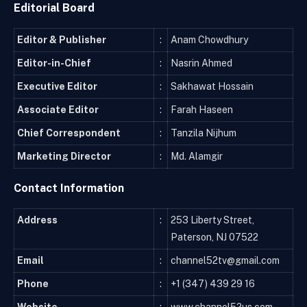
Editorial Board
Editor & Publisher
:
Anam Chowdhury
Editor-in-Chief
:
Nasrin Ahmed
Executive Editor
:
Sakhawat Hossain
Associate Editor
:
Farah Haseen
Chief Correspondent
:
Tanzila Nijhum
Marketing Director
:
Md. Alamgir
Contact Information
Address
:
253 Liberty Street,
Paterson, NJ 07522
Email
:
channel52tv@gmail.com
Phone
:
+1 (347) 439 29 16
Website
:
www.channel52us.com