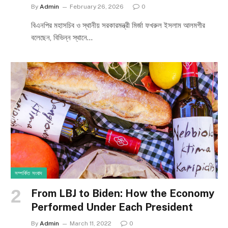
By
Admin
February 26, 2026
0
বিএনপির মহাসচিব ও স্থানীয় সরকারমন্ত্রী মির্জা ফখরুল ইসলাম আলমগীর
বলেছেন, বিভিন্ন স্থানে…
সম্পর্কিত সংবাদ
From LBJ to Biden: How the Economy
Performed Under Each President
By
Admin
March 11, 2022
0