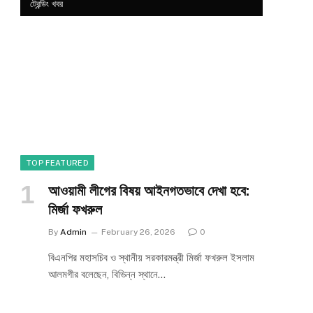
ট্রেন্ডিং খবর
TOP FEATURED
আওয়ামী লীগের বিষয় আইনগতভাবে দেখা হবে:
মির্জা ফখরুল
By
Admin
February 26, 2026
0
e
বিএনপির মহাসচিব ও স্থানীয় সরকারমন্ত্রী মির্জা ফখরুল ইসলাম
আলমগীর বলেছেন, বিভিন্ন স্থানে…