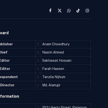
Facebook
X
WhatsApp
TikTok
Instagram
(Twitter)
Board
ublisher
:
Anam Chowdhury
Chief
:
Nasrin Ahmed
Editor
:
Sakhawat Hossain
Editor
:
Farah Haseen
respondent
:
Tanzila Nijhum
Director
:
Md. Alamgir
nformation
:
253 Liberty Street, Paterson,