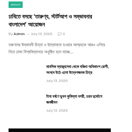
বাংলাদেশ
ঢাবিতে বসছে ‘তারুণ্য, স্টার্টআপ ও সম্ভাবনার
বাংলাদেশ’ আয়োজন
By
Admin
July 13, 2026
0
তরুণদের উদ্ভাবনী চিন্তা ও উদ্যোক্তা হওয়ার আগ্রহকে আরও এগিয়ে
নিতে ঢাকা বিশ্ববিদ্যালয়ে অনুষ্ঠিত হতে যাচ্ছে…
মানসিক স্বাস্থ্যসেবা থেকে বঞ্চিত অধিকাংশ রোগী,
সংসদে উঠে এলো উদ্বেগজনক চিত্র
July 13, 2026
টানা বর্ষণে ডুবল কুমিল্লা নগরী, চরম দুর্ভোগে
জনজীবন
July 13, 2026