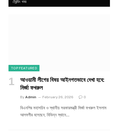
ট্রেন্ডিং খবর
TOP FEATURED
আওয়ামী লীগের বিষয় আইনগতভাবে দেখা হবে:
e
মির্জা ফখরুল
By
Admin
February 26, 2026
0
বিএনপির মহাসচিব ও স্থানীয় সরকারমন্ত্রী মির্জা ফখরুল ইসলাম
আলমগীর বলেছেন, বিভিন্ন স্থানে…