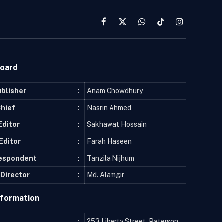
Facebook
X
WhatsApp
TikTok
Instagram
(Twitter)
Board
ublisher
:
Anam Chowdhury
Chief
:
Nasrin Ahmed
Editor
:
Sakhawat Hossain
Editor
:
Farah Haseen
respondent
:
Tanzila Nijhum
Director
:
Md. Alamgir
nformation
:
253 Liberty Street, Paterson,