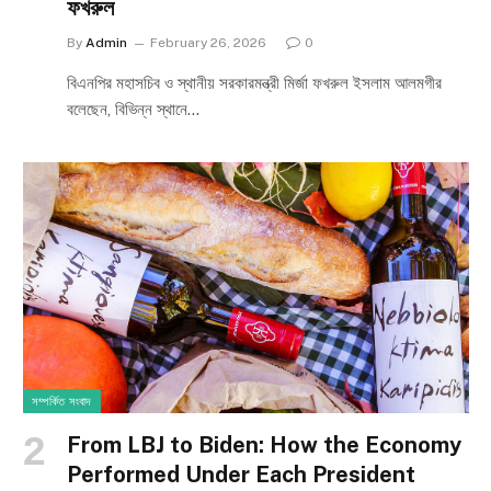
ফখরুল
By
Admin
February 26, 2026
0
বিএনপির মহাসচিব ও স্থানীয় সরকারমন্ত্রী মির্জা ফখরুল ইসলাম আলমগীর
বলেছেন, বিভিন্ন স্থানে…
সম্পর্কিত সংবাদ
From LBJ to Biden: How the Economy
Performed Under Each President