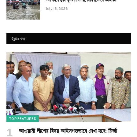
টানা বর্ষণে ডুবল কুমিল্লা নগরী, চরম দুর্ভোগে জনজীবন
July 13, 2026
ট্রেন্ডিং খবর
TOP FEATURED
আওয়ামী লীগের বিষয় আইনগতভাবে দেখা হবে: মির্জা