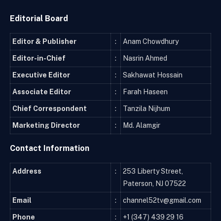
Editorial Board
Editor & Publisher
:
Anam Chowdhury
Editor-in-Chief
:
Nasrin Ahmed
Executive Editor
:
Sakhawat Hossain
Associate Editor
:
Farah Haseen
Chief Correspondent
:
Tanzila Nijhum
Marketing Director
:
Md. Alamgir
Contact Information
Address
:
253 Liberty Street,
Paterson, NJ 07522
Email
:
channel52tv@gmail.com
Phone
:
+1 (347) 439 29 16