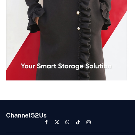
Channel52Us
Facebook
X
WhatsApp
TikTok
Instagram
(Twitter)