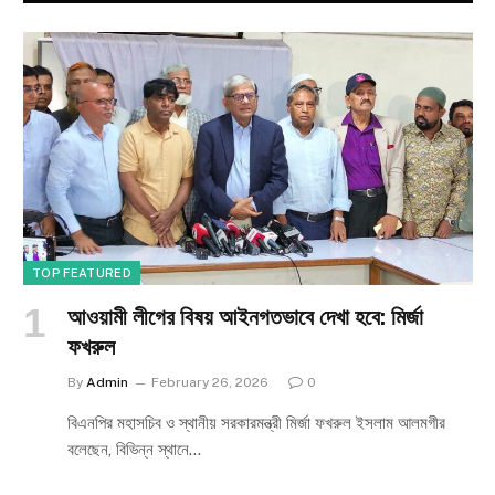
TOP FEATURED
আওয়ামী লীগের বিষয় আইনগতভাবে দেখা হবে: মির্জা
ফখরুল
By
Admin
February 26, 2026
0
বিএনপির মহাসচিব ও স্থানীয় সরকারমন্ত্রী মির্জা ফখরুল ইসলাম আলমগীর
বলেছেন, বিভিন্ন স্থানে…