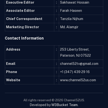
Executive Editor
:
Sakhawat Hossain
Associate Editor
:
Farah Haseen
Chief Correspondent
:
Tanzila Nijhum
Marketing Director
:
Md. Alamgir
Contact Information
Address
:
253 Liberty Street,
Paterson, NJ 07522
Email
:
channel52tv@gmail.com
Phone
:
+1 (347) 439 29 16
Website
:
www.channel52us.com
All rights reserved © 2026 Channel52US.
Developed by
W3Bucket Team
.