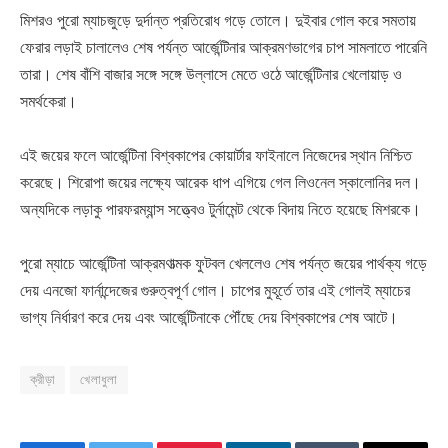
মিশরও পুরো ম্যাচজুড়ে দুর্দান্ত প্রতিরোধ গড়ে তোলে। দুইবার গোল করে সমতায়
ফেরার লড়াই চালালেও শেষ পর্যন্ত আর্জেন্টিনার আক্রমণভাগের চাপ সামলাতে পারেনি
তারা। শেষ বাঁশি বাজার সঙ্গে সঙ্গে উল্লাসে মেতে ওঠে আর্জেন্টিনার খেলোয়াড় ও
সমর্থকেরা।
এই জয়ের ফলে আর্জেন্টিনা বিশ্বকাপের কোয়ার্টার ফাইনালে নিজেদের স্থান নিশ্চিত
করেছে। শিরোপা জয়ের লক্ষ্যে আরেক ধাপ এগিয়ে গেল লিওনেল স্কালোনির দল।
অন্যদিকে লড়াকু পারফরম্যান্স সত্ত্বেও টুর্নামেন্ট থেকে বিদায় নিতে হয়েছে মিশরকে।
পুরো ম্যাচে আর্জেন্টিনা আক্রমণাত্মক ফুটবল খেললেও শেষ পর্যন্ত জয়ের পার্থক্য গড়ে
দেয় এনজো ফার্নান্দেজের গুরুত্বপূর্ণ গোল। চাপের মুহূর্তে তার এই গোলই ম্যাচের
ভাগ্য নির্ধারণ করে দেয় এবং আর্জেন্টিনাকে পৌঁছে দেয় বিশ্বকাপের শেষ আটে।
ক্রীড়া
খেলাধুলা