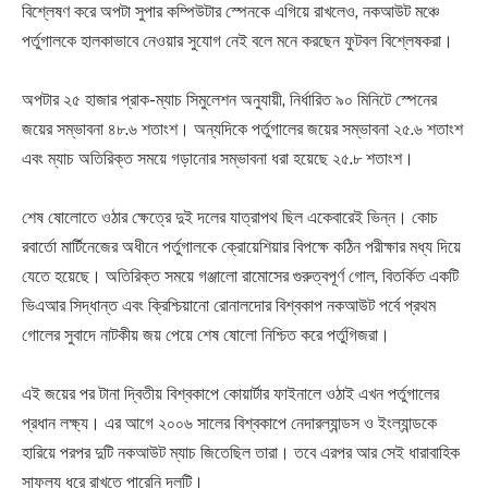
বিশ্লেষণ করে অপটা সুপার কম্পিউটার স্পেনকে এগিয়ে রাখলেও, নকআউট মঞ্চে
পর্তুগালকে হালকাভাবে নেওয়ার সুযোগ নেই বলে মনে করছেন ফুটবল বিশ্লেষকরা।
অপটার ২৫ হাজার প্রাক-ম্যাচ সিমুলেশন অনুযায়ী, নির্ধারিত ৯০ মিনিটে স্পেনের
জয়ের সম্ভাবনা ৪৮.৬ শতাংশ। অন্যদিকে পর্তুগালের জয়ের সম্ভাবনা ২৫.৬ শতাংশ
এবং ম্যাচ অতিরিক্ত সময়ে গড়ানোর সম্ভাবনা ধরা হয়েছে ২৫.৮ শতাংশ।
শেষ ষোলোতে ওঠার ক্ষেত্রে দুই দলের যাত্রাপথ ছিল একেবারেই ভিন্ন। কোচ
রবার্তো মার্টিনেজের অধীনে পর্তুগালকে ক্রোয়েশিয়ার বিপক্ষে কঠিন পরীক্ষার মধ্য দিয়ে
যেতে হয়েছে। অতিরিক্ত সময়ে গঞ্জালো রামোসের গুরুত্বপূর্ণ গোল, বিতর্কিত একটি
ভিএআর সিদ্ধান্ত এবং ক্রিশ্চিয়ানো রোনালদোর বিশ্বকাপ নকআউট পর্বে প্রথম
গোলের সুবাদে নাটকীয় জয় পেয়ে শেষ ষোলো নিশ্চিত করে পর্তুগিজরা।
এই জয়ের পর টানা দ্বিতীয় বিশ্বকাপে কোয়ার্টার ফাইনালে ওঠাই এখন পর্তুগালের
প্রধান লক্ষ্য। এর আগে ২০০৬ সালের বিশ্বকাপে নেদারল্যান্ডস ও ইংল্যান্ডকে
হারিয়ে পরপর দুটি নকআউট ম্যাচ জিতেছিল তারা। তবে এরপর আর সেই ধারাবাহিক
সাফল্য ধরে রাখতে পারেনি দলটি।