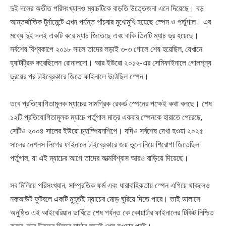
দুই দলের অতীত পরিসংখ্যানও ম্যাচটিকে বাড়তি উত্তেজনা এনে দিয়েছে। বড়
আন্তর্জাতিক টুর্নামেন্টে এখন পর্যন্ত পাঁচবার মুখোমুখি হয়েছে স্পেন ও পর্তুগাল। এর
মধ্যে দুই দলই একটি করে ম্যাচ জিতেছে এবং বাকি তিনটি ম্যাচ ড্র হয়েছে।
সর্বশেষ বিশ্বকাপে ২০১৮ সালে তাদের লড়াই ৩-৩ গোলে শেষ হয়েছিল, যেখানে
হ্যাটট্রিক করেছিলেন রোনালদো। আর ইউরো ২০১২-এর সেমিফাইনালে গোলশূন্য
ড্রয়ের পর টাইব্রেকারে জিতে ফাইনালে উঠেছিল স্পেন।
তবে প্রতিযোগিতামূলক ম্যাচের সামগ্রিক রেকর্ড স্পেনের পক্ষেই কথা বলছে। শেষ
১২টি প্রতিযোগিতামূলক ম্যাচে পর্তুগাল মাত্র একবার স্পেনকে হারাতে পেরেছে,
সেটিও ২০০৪ সালের ইউরো চ্যাম্পিয়নশিপে। যদিও সর্বশেষ দেখা হওয়া ২০২৫
সালের নেশনস লিগের ফাইনালে টাইব্রেকারে জয় তুলে নিয়ে শিরোপা জিতেছিল
পর্তুগাল, যা এই ম্যাচের আগে তাদের আত্মবিশ্বাস আরও বাড়িয়ে দিয়েছে।
সব মিলিয়ে পরিসংখ্যান, সাম্প্রতিক ফর্ম এবং ধারাবাহিকতায় স্পেন এগিয়ে থাকলেও
নকআউট ফুটবলে একটি মুহূর্তই ম্যাচের মোড় ঘুরিয়ে দিতে পারে। তাই ডালাসে
অনুষ্ঠিত এই আইবেরিয়ান ডার্বিতে শেষ পর্যন্ত কে কোয়ার্টার ফাইনালের টিকিট নিশ্চিত