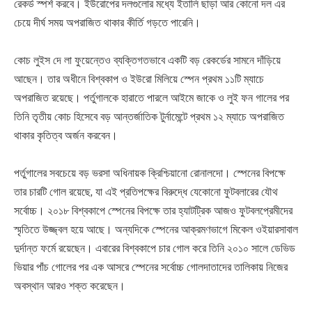
রেকর্ড স্পর্শ করবে। ইউরোপের দলগুলোর মধ্যে ইতালি ছাড়া আর কোনো দল এর
চেয়ে দীর্ঘ সময় অপরাজিত থাকার কীর্তি গড়তে পারেনি।
কোচ লুইস দে লা ফুয়েন্তেও ব্যক্তিগতভাবে একটি বড় রেকর্ডের সামনে দাঁড়িয়ে
আছেন। তার অধীনে বিশ্বকাপ ও ইউরো মিলিয়ে স্পেন প্রথম ১১টি ম্যাচে
অপরাজিত রয়েছে। পর্তুগালকে হারাতে পারলে আইমে জাকে ও লুই ফন গালের পর
তিনি তৃতীয় কোচ হিসেবে বড় আন্তর্জাতিক টুর্নামেন্টে প্রথম ১২ ম্যাচে অপরাজিত
থাকার কৃতিত্ব অর্জন করবেন।
পর্তুগালের সবচেয়ে বড় ভরসা অধিনায়ক ক্রিশ্চিয়ানো রোনালদো। স্পেনের বিপক্ষে
তার চারটি গোল রয়েছে, যা এই প্রতিপক্ষের বিরুদ্ধে যেকোনো ফুটবলারের যৌথ
সর্বোচ্চ। ২০১৮ বিশ্বকাপে স্পেনের বিপক্ষে তার হ্যাটট্রিক আজও ফুটবলপ্রেমীদের
স্মৃতিতে উজ্জ্বল হয়ে আছে। অন্যদিকে স্পেনের আক্রমণভাগে মিকেল ওইয়ারসাবাল
দুর্দান্ত ফর্মে রয়েছেন। এবারের বিশ্বকাপে চার গোল করে তিনি ২০১০ সালে ডেভিড
ভিয়ার পাঁচ গোলের পর এক আসরে স্পেনের সর্বোচ্চ গোলদাতাদের তালিকায় নিজের
অবস্থান আরও শক্ত করেছেন।