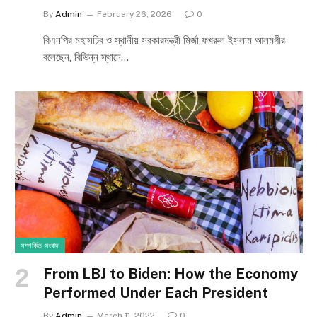
By
Admin
February 26, 2026
0
বিএনপির মহাসচিব ও স্থানীয় সরকারমন্ত্রী মির্জা ফখরুল ইসলাম আলমগীর
বলেছেন, বিভিন্ন স্থানে…
সম্পর্কিত সংবাদ
From LBJ to Biden: How the Economy
Performed Under Each President
By
Admin
March 11, 2022
0