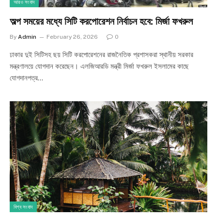
আরও সংবাদ
অল্প সময়ের মধ্যে সিটি করপোরেশন নির্বাচন হবে: মির্জা ফখরুল
By
Admin
February 26, 2026
0
ঢাকার দুই সিটিসহ ছয় সিটি করপোরেশনের রাজনৈতিক প্রশাসকরা স্থানীয় সরকার
মন্ত্রণালয়ে যোগদান করেছেন। এলজিআরডি মন্ত্রী মির্জা ফখরুল ইসলামের কাছে
যোগদানপত্র…
বিশ্ব সংবাদ