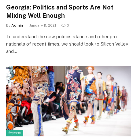
Georgia: Politics and Sports Are Not
Mixing Well Enough
By
Admin
January 11, 2021
0
To understand the new politics stance and other pro
nationals of recent times, we should look to Silicon Valley
and…
বিশ্ব সংবাদ