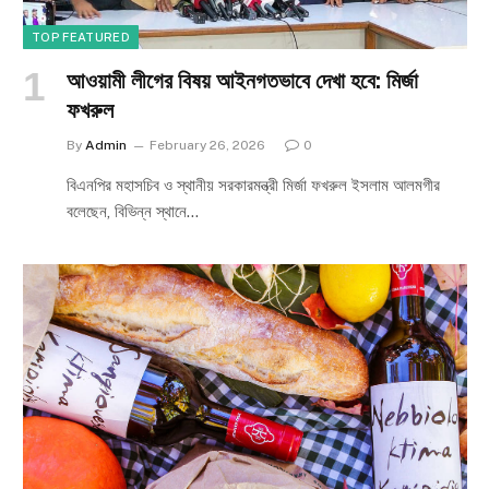
TOP FEATURED
আওয়ামী লীগের বিষয় আইনগতভাবে দেখা হবে: মির্জা
ফখরুল
By
Admin
February 26, 2026
0
বিএনপির মহাসচিব ও স্থানীয় সরকারমন্ত্রী মির্জা ফখরুল ইসলাম আলমগীর
বলেছেন, বিভিন্ন স্থানে…