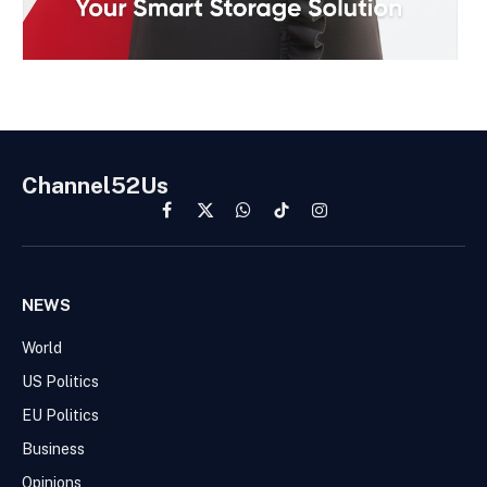
Channel52Us
Facebook
X
WhatsApp
TikTok
Instagram
(Twitter)
NEWS
World
US Politics
EU Politics
Business
Opinions